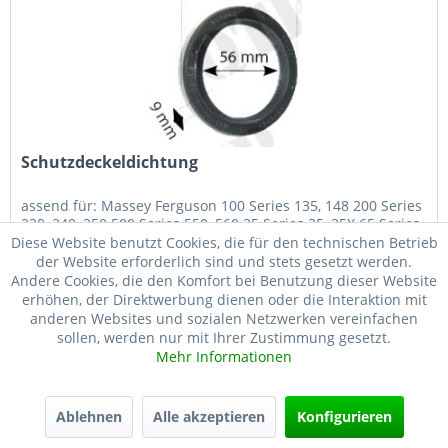
Schutzdeckeldichtung
assend für: Massey Ferguson 100 Series 135, 148 200 Series
230, 240, 250 500 Series 550, 560 35 Series 35, 35X 65 Series
65 OEM-Referenz: Massey Ferguson 1447689M1, 2414111,
Diese Website benutzt Cookies, die für den technischen Betrieb
2415343, 2415574, PF53636, 0730111,...
der Website erforderlich sind und stets gesetzt werden.
Andere Cookies, die den Komfort bei Benutzung dieser Website
erhöhen, der Direktwerbung dienen oder die Interaktion mit
5,59 € *
anderen Websites und sozialen Netzwerken vereinfachen
sollen, werden nur mit Ihrer Zustimmung gesetzt.
Merken
Mehr Informationen
Ablehnen
Alle akzeptieren
Konfigurieren