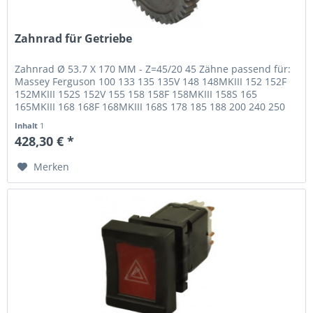
Zahnrad für Getriebe
Zahnrad Ø 53.7 X 170 MM - Z=45/20 45 Zähne passend für:
Massey Ferguson 100 133 135 135V 148 148MKIII 152 152F
152MKIII 152S 152V 155 158 158F 158MKIII 158S 165
165MKIII 168 168F 168MKIII 168S 178 185 188 200 240 250
255 260 265 265S...
Inhalt
1
428,30 € *
Merken