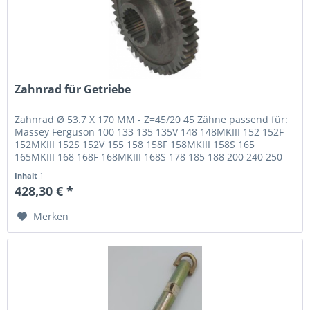
Zahnrad für Getriebe
Zahnrad Ø 53.7 X 170 MM - Z=45/20 45 Zähne passend für:
Massey Ferguson 100 133 135 135V 148 148MKIII 152 152F
152MKIII 152S 152V 155 158 158F 158MKIII 158S 165
165MKIII 168 168F 168MKIII 168S 178 185 188 200 240 250
255 260 265 265S...
Inhalt
1
428,30 € *
Merken