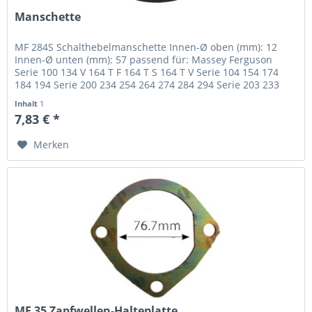
Manschette
MF 284S Schalthebelmanschette Innen-Ø oben (mm): 12
Innen-Ø unten (mm): 57 passend für: Massey Ferguson
Serie 100 134 V 164 T F 164 T S 164 T V Serie 104 154 174
184 194 Serie 200 234 254 264 274 284 294 Serie 203 233
273 283 293 Serie...
Inhalt
1
7,83 € *
Merken
MF 35 Zapfwellen-Halteplatte