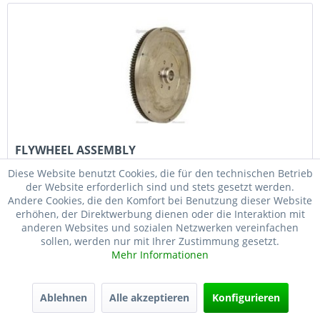
FLYWHEEL ASSEMBLY
Diese Website benutzt Cookies, die für den technischen Betrieb
Schwungscheibe mit Zahnkranz passend für: Massey
der Website erforderlich sind und stets gesetzt werden.
Ferguson 283 Brazilian, 290 Brazilian, 292 Brazilian, 390E
Andere Cookies, die den Komfort bei Benutzung dieser Website
Brazilian, 425 Brazilian, 435 Brazilian, 440 Brazilian, 445
erhöhen, der Direktwerbung dienen oder die Interaktion mit
Brazilian, 460 Brazilian, 492 Brazilian ...
anderen Websites und sozialen Netzwerken vereinfachen
sollen, werden nur mit Ihrer Zustimmung gesetzt.
213,52 € *
Mehr Informationen
Merken
Ablehnen
Alle akzeptieren
Konfigurieren