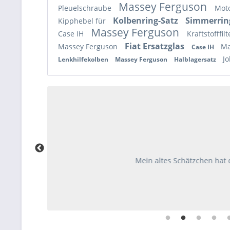
Massey Ferguson
Pleuelschraube
Mot
Kolbenring-Satz
Simmerri
Kipphebel für
Massey Ferguson
Case IH
Kraftstofffil
Fiat Ersatzglas
Massey Ferguson
Ma
Case IH
J
Lenkhilfekolben
Massey Ferguson
Halblagersatz
Mein altes Schätzchen hat den Ge
ang