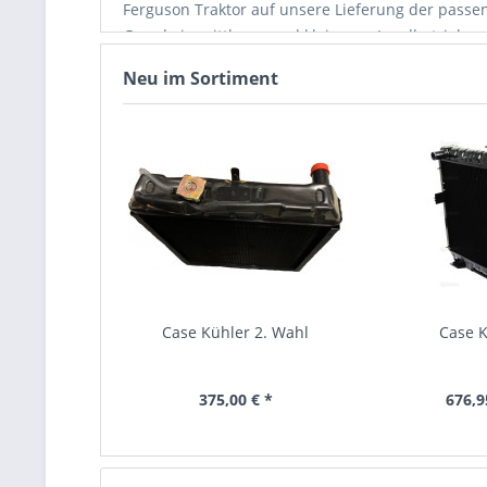
Ferguson Traktor auf unsere Lieferung der passe
Gerade in mittleren und kleineren Landbetrieben 
Investitionen. Daher bieten wir für alle wichtig
Neu im Sortiment
Teile immer vorrätig. So kann jeder robuste Trak
und viele andere Teile, die für den täglichen Ei
bereitgehalten. Auch für alle Modelle des Traktor 
Landmaschine perfekt funktionieren. Mit den pas
Case Kühler 2. Wahl
Case 
375,00 € *
676,9