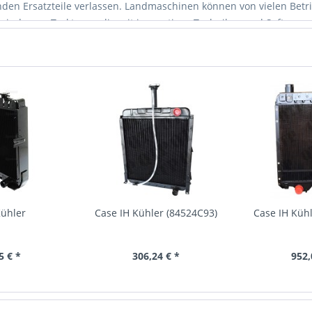
nden Ersatzteile verlassen. Landmaschinen können von vielen Betri
sind neue Traktoren, die mit innovativen Techniken und Software 
en Traktoren die passenden Ersatzteile an. Auch für den bewährten 
tor viele Jahre beste Leistungen auf dem Feld und dem Hof erbringe
nsatz der Landmaschine von Bedeutung sind, werden von uns in allen
IHC bieten wir die Ersatzteile an, die häufig verschleißen.
Beleuch
senden Ersatzteilen macht die Landwirtschaft Freude!
Kühler
Case IH Kühler (84524C93)
Case IH Küh
5 € *
306,24 € *
952,