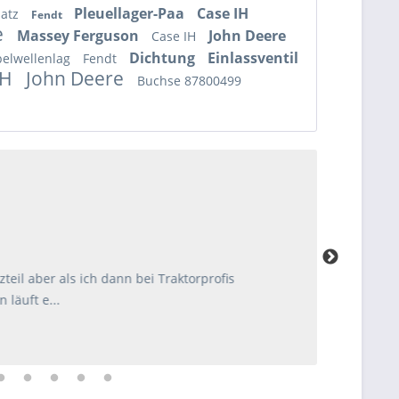
Pleuellager-Paa
Case IH
satz
Fendt
e
Massey Ferguson
John Deere
Case IH
Dichtung
Einlassventil
belwellenlag
Fendt
IH
John Deere
Buchse 87800499
er als ich dann bei Traktorprofis
e...