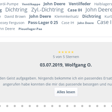
John Deere
Ventilfeder
oröl-Pumpe
Halblager
Ventilkappe
Dichtring
Zyl.-Dichtring
John Deer
ng
Case IH
John Deere
Dichtring
te
David Brown
Klemmkeilsatz
Kur
Case 
Pass-Lager 0 25
ssey Ferguson
Case IH
John Deere
ohn Deere
Pleuellager-Paa
★
★
★
★
★
5 von 5 Sternen
03.07.2019, Wolfgang O.
ist aufgegeben. Nirgends bekomme ich ein passendes Ersatzteil ab
erufen habe konnten die mir das passende besorgen und nun läuft 
Alles lesen