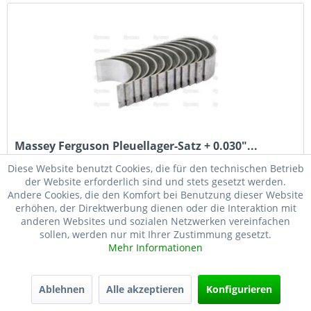
Massey Ferguson Pleuellager-Satz + 0.030"...
Diese Website benutzt Cookies, die für den technischen Betrieb
Pleuellager-Satz + 0.030" passend für: Massey Ferguson
der Website erforderlich sind und stets gesetzt werden.
1014, 1100, 1105, 1114, 1134, 1200, 1250, 24, 2620,
Andere Cookies, die den Komfort bei Benutzung dieser Website
2640, 2645, 2675, 2680, 2685, 27, 2720, 2725, 29, 29XP, 3080,
erhöhen, der Direktwerbung dienen oder die Interaktion mit
3085, 3090, 3095, 31, 3115, 3120, 3125,...
anderen Websites und sozialen Netzwerken vereinfachen
sollen, werden nur mit Ihrer Zustimmung gesetzt.
35,81 € *
Mehr Informationen
Merken
Ablehnen
Alle akzeptieren
Konfigurieren