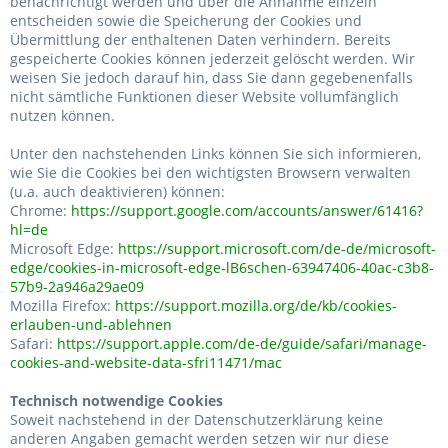
benachrichtigt werden und über die Annahme einzeln
entscheiden sowie die Speicherung der Cookies und
Übermittlung der enthaltenen Daten verhindern. Bereits
gespeicherte Cookies können jederzeit gelöscht werden. Wir
weisen Sie jedoch darauf hin, dass Sie dann gegebenenfalls
nicht sämtliche Funktionen dieser Website vollumfänglich
nutzen können.
Unter den nachstehenden Links können Sie sich informieren,
wie Sie die Cookies bei den wichtigsten Browsern verwalten
(u.a. auch deaktivieren) können:
Chrome:
https://support.google.com/accounts/answer/61416?
hl=de
Microsoft Edge:
https://support.microsoft.com/de-de/microsoft-
edge/cookies-in-microsoft-edge-lB6schen-63947406-40ac-c3b8-
57b9-2a946a29ae09
Mozilla Firefox:
https://support.mozilla.org/de/kb/cookies-
erlauben-und-ablehnen
Safari:
https://support.apple.com/de-de/guide/safari/manage-
cookies-and-website-data-sfri11471/mac
Technisch notwendige Cookies
Soweit nachstehend in der Datenschutzerklärung keine
anderen Angaben gemacht werden setzen wir nur diese