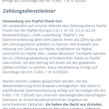
erfolgt auf Grundlage des Art. 6 Abs. 1 lit. b DSGVO.
Zahlungsdienstleister
Verwendung von PayPal Check-Out
Wir verwenden auf unserer Website den Zahlungsdienst PayPal
Check-Out der PayPal (Europe) S.à.r.l. et Cie, S.C.A. (22-24
Boulevard Royal L-2449, Luxemburg; "PayPal"). Die
Datenverarbeitung dient dem Zweck, Ihnen die Zahlung über
den Zahlungsdienst anbieten zu können. Mit Auswahl und
Nutzung von Zahlung via PayPal, Kreditkarte via PayPal,
Lastschrift via PayPal oder „Später Bezahlen“ via PayPal werden
die zur Zahlungsabwicklung erforderlichen Daten an PayPal
übermittelt, um den Vertrag mit Ihnen mit der gewählten
Zahlart erfüllen zu können. Diese Verarbeitung erfolgt auf
Grundlage des Art. 6 Abs. 1 lit. b DSGVO.
Hierbei können Cookies gespeichert werden, die die
Wiedererkennung Ihres Browsers ermöglichen. Die dadurch
stattfindende Datenverarbeitung erfolgt auf Grundlage des Art.
6 Abs. 1 lit. f DSGVO aus unserem überwiegenden berechtigten
Interesse an einem kundenorientierten Angebot von
verschiedenen Zahlarten.
Sie haben das Recht aus Gründen,
die sich aus Ihrer besonderen Situation ergeben, jederzeit