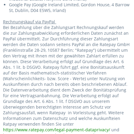
Google Pay (Google Ireland Limited, Gordon House, 4 Barrow
St, Dublin, D04 E5W5, Irland)
Rechnungskauf via PayPal
Bei Bezahlung über die Zahlungsart Rechnungskauf werden
die zur Zahlungsabwicklung erforderlichen Daten zunächst an
PayPal übermittelt. Zur Durchführung dieser Zahlungsart
werden die Daten sodann seitens PayPal an die Ratepay GmbH
(Franklinstraße 28-29, 10587 Berlin; "Ratepay") übermittelt um
den Vertrag mit Ihnen mit der gewählten Zahlart erfüllen zu
können. Diese Verarbeitung erfolgt auf Grundlage des Art. 6
Abs. 1 lit. b DSGVO. Ratepay führt ggf. eine Bonitätsauskunft
auf der Basis mathematisch-statistischer Verfahren
(Wahrscheinlichkeits- bzw. Score - Werte) unter Nutzung von
Auskunfteien durch nach bereits oben beschriebenen Ablauf.
Die Datenverarbeitung dient dem Zweck der Bonitätsprüfung
für eine Vertragsanbahnung. Die Verarbeitung erfolgt auf
Grundlage des Art. 6 Abs. 1 lit. f DSGVO aus unserem
überwiegenden berechtigten Interesse am Schutz vor
Zahlungsausfall, wenn Ratepay in Vorleistung geht. Weitere
Informationen zum Datenschutz und welche Auskunfteien
Ratpay verwenden finden Sie unter
https://www.ratepay.com/legal-payment-dataprivacy/
und