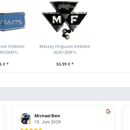
uson Emblem
Massey Ferguson Emblem
189256M1)
(828136M1)
6 € *
55,99 € *