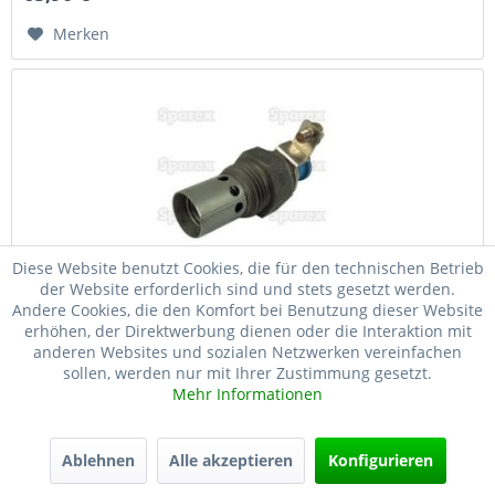
Merken
Diese Website benutzt Cookies, die für den technischen Betrieb
der Website erforderlich sind und stets gesetzt werden.
Massey Ferguson Flammglühkerze (1021910M91)
Andere Cookies, die den Komfort bei Benutzung dieser Website
erhöhen, der Direktwerbung dienen oder die Interaktion mit
Produktbeschreibung: Unsere hochwertige Flammglühkerze
anderen Websites und sozialen Netzwerken vereinfachen
wurde speziell entwickelt, um die Leistung und
sollen, werden nur mit Ihrer Zustimmung gesetzt.
Zuverlässigkeit Ihres 23C 4-Zylinder-Dieselmotors zu
Mehr Informationen
maximieren. Mit einer Gesamtlänge von 60 mm und
robusten...
20,00 € *
Ablehnen
Alle akzeptieren
Konfigurieren