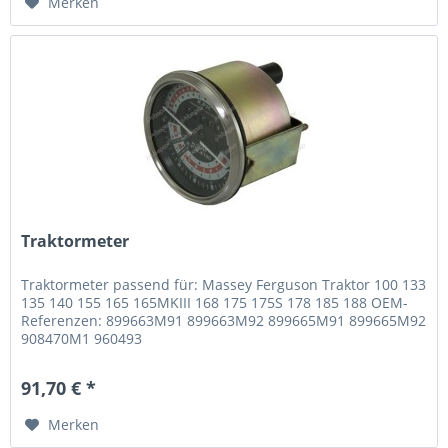
Merken
Traktormeter
Traktormeter passend für: Massey Ferguson Traktor 100 133
135 140 155 165 165MKIII 168 175 175S 178 185 188 OEM-
Referenzen: 899663M91 899663M92 899665M91 899665M92
908470M1 960493
91,70 € *
Merken