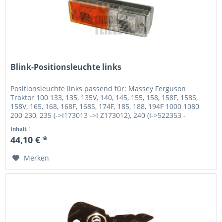
Blink-Positionsleuchte links
Positionsleuchte links passend für: Massey Ferguson
Traktor 100 133, 135, 135V, 140, 145, 155, 158, 158F, 158S,
158V, 165, 168, 168F, 168S, 174F, 185, 188, 194F 1000 1080
200 230, 235 (->I173013 ->I Z173012), 240 (I->522353 -
>A20287),...
Inhalt
1
44,10 € *
Merken