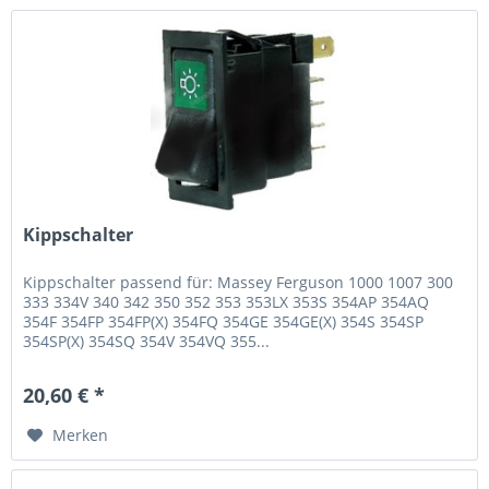
Kippschalter
Kippschalter passend für: Massey Ferguson 1000 1007 300
333 334V 340 342 350 352 353 353LX 353S 354AP 354AQ
354F 354FP 354FP(X) 354FQ 354GE 354GE(X) 354S 354SP
354SP(X) 354SQ 354V 354VQ 355...
20,60 € *
Merken